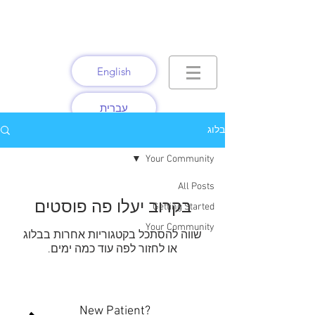
Dr. Nitzan Shrira Psy.D.
Clinical Psychologist
Jungian Analyst
English
עברית
בלוג
ד"ר ניצן שרירא
Psy.D.
פסיכולוגית קלינית
Your Community
אנליטיקאית יונגיאנית
All Posts
בקרוב יעלו פה פוסטים
Getting Started
Your Community
שווה להסתכל בקטגוריות אחרות בבלוג
או לחזור לפה עוד כמה ימים.
New Patient?